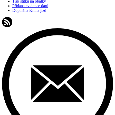
Tisk štítků na obálky
Přidána evidence darů
Doplněna Kniha jízd