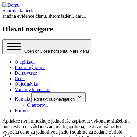
Sborová kancelář
snadná evidence členů, shromáždění, darů...
Hlavní navigace
Open or Close horizontal Main Menu
O aplikaci
Podrobný popis
Demoverze
Cena
Objednávka
Varianty kanceláře
Kontakt
Kontakt sub-navigation
O autorovi
Fórum
Apliakce nyní umožňuje jednoduše zapisovat vykonané služební i
jiné cesty a na základě zadaných (spotřeba, cestovní náhrady)
vypočítá cenu za jednotlivou jízdu i souhrně za zadané období.