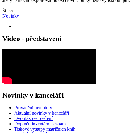
Jízdy je možné exportovat do excelové tabulky nebo vytisknout pdf.
Štítky
Novinky
Video - představení
Novinky v kanceláři
Provádění inventury
Aktuální novinky v kanceláři
Dvoufázové ověření
Doplněn inventární seznam
Tiskové výstupy matričních knih