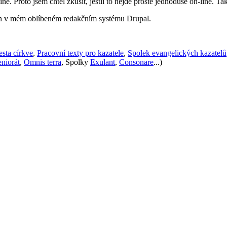
ne. Proto jsem chtěl zkusit, jestli to nejde prostě jednoduše on-line. Ta
en v mém oblíbeném redakčním systému Drupal.
sta církve
,
Pracovní texty pro kazatele
,
Spolek evangelických kazatelů
niorát
,
Omnis terra
, Spolky
Exulant
,
Consonare
...)