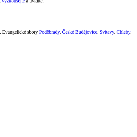
k
vyzkoušejte
a uvidíte.
, Evangelické sbory
Poděbrady
,
České Budějovice
,
Svitavy
,
Chleby
,