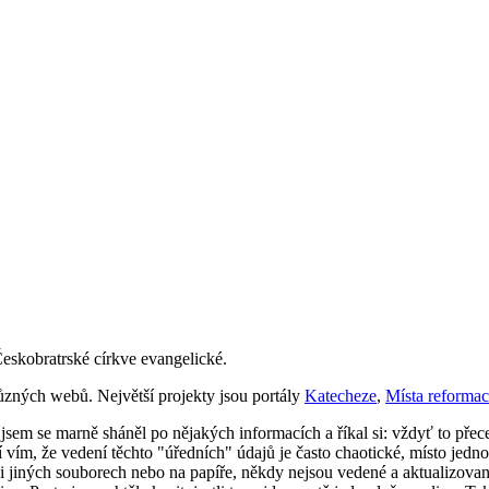
 Českobratrské církve evangelické.
zných webů. Největší projekty jsou portály
Katecheze
,
Místa reforma
sem se marně sháněl po nějakých informacích a říkal si: vždyť to přec
í vím, že vedení těchto "úředních" údajů je často chaotické, místo je
 jiných souborech nebo na papíře, někdy nejsou vedené a aktualizované 