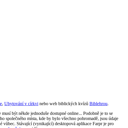
ce
,
Ubytování v církvi
nebo web biblických kvízů
Biblehrou
.
e musí být někde jednoduše dostupné online... Podobně je to se
dnoho společného místa, kde by bylo všechno pohromadě, jsou údaje
vůbec. Stávající (vynikající) desktopová aplikace Farpr je pro