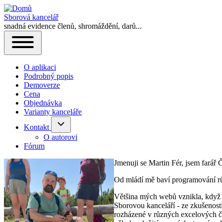
Sborová kancelář
snadná evidence členů, shromáždění, darů...
Hlavní
Open
navigace
or
O aplikaci
Close
Podrobný popis
horizontal
Demoverze
Main
Cena
Menu
Objednávka
Varianty kanceláře
Kontakt
Kontakt
sub-
O autorovi
navigation
Fórum
Jmenuji se Martin Fér, jsem farář
Od mládí mě baví programování rů
Většina mých webů vznikla, když j
Sborovou kanceláří - ze zkušenost
rozházené v různých excelových či